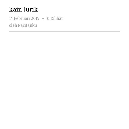
kain lurik
oleh
14 Februari 2015
-
0 Dilihat
Pacitanku
oleh
Pacitanku