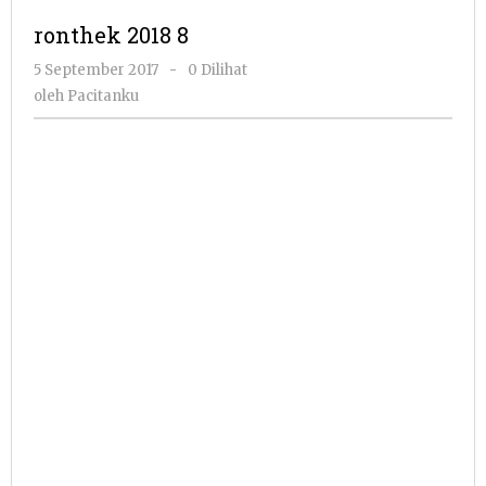
ronthek 2018 8
oleh
5 September 2017
-
0 Dilihat
Pacitanku
oleh
Pacitanku