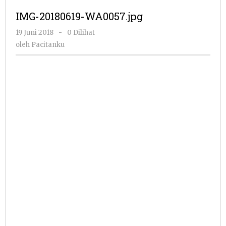
IMG-20180619-WA0057.jpg
oleh
19 Juni 2018
-
0 Dilihat
Pacitanku
oleh
Pacitanku