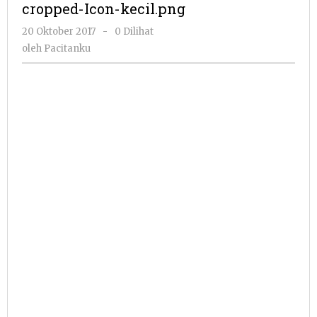
cropped-Icon-kecil.png
oleh
20 Oktober 2017
-
0 Dilihat
Pacitanku
oleh
Pacitanku