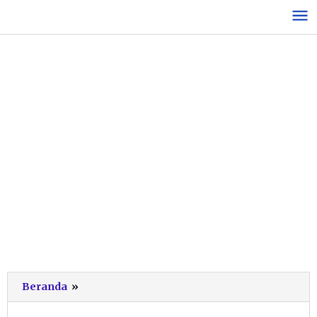
Lewati
ke
konten
seni
Beranda
»
jaranan
jawa