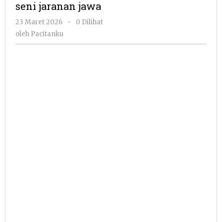
seni jaranan jawa
oleh
23 Maret 2026
-
0 Dilihat
Pacitanku
oleh
Pacitanku