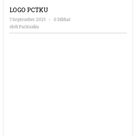
LOGO PCTKU
oleh
7 September 2025
-
0 Dilihat
Pacitanku
oleh
Pacitanku