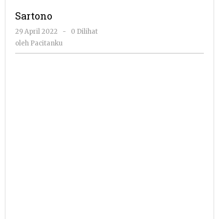
Sartono
oleh
29 April 2022
-
0 Dilihat
Pacitanku
oleh
Pacitanku