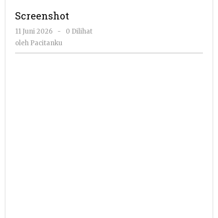
Screenshot
oleh
11 Juni 2026
-
0 Dilihat
Pacitanku
oleh
Pacitanku