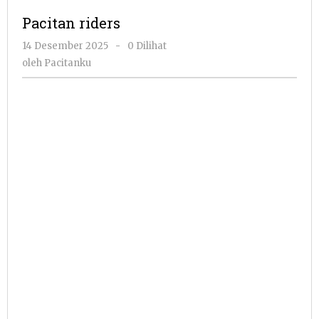
Pacitan riders
oleh
14 Desember 2025
-
0 Dilihat
Pacitanku
oleh
Pacitanku