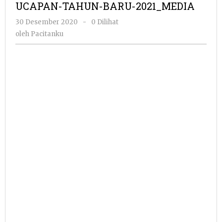
UCAPAN-TAHUN-BARU-2021_MEDIA
2021_MEDIA
oleh
30 Desember 2020
-
0 Dilihat
Pacitanku
oleh
Pacitanku