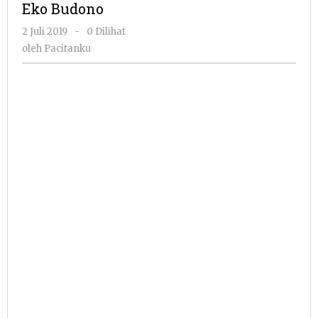
Eko Budono
oleh
2 Juli 2019
-
0 Dilihat
Pacitanku
oleh
Pacitanku