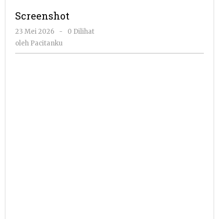
Screenshot
oleh
23 Mei 2026
-
0 Dilihat
Pacitanku
oleh
Pacitanku