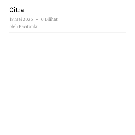
Citra
oleh
18 Mei 2026
-
0 Dilihat
Pacitanku
oleh
Pacitanku