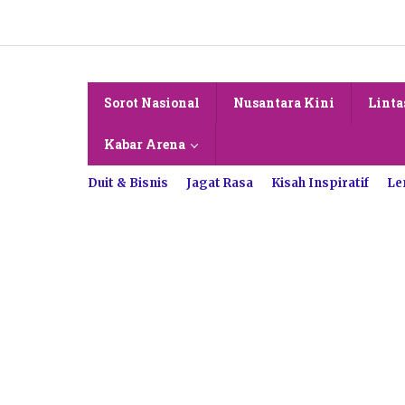
Lewati
ke
konten
Sorot Nasional
Nusantara Kini
Linta
Kabar Arena
Duit & Bisnis
Jagat Rasa
Kisah Inspiratif
Le