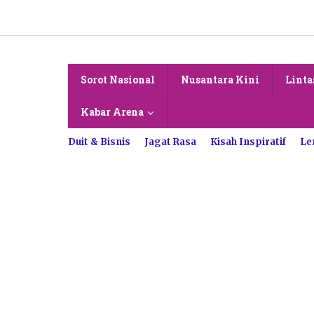
Lewati
ke
konten
Sorot Nasional
Nusantara Kini
Linta
Kabar Arena
Duit & Bisnis
Jagat Rasa
Kisah Inspiratif
Le