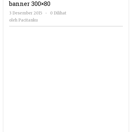
banner 300×80
oleh
3 Desember 2015
-
0 Dilihat
Pacitanku
oleh
Pacitanku