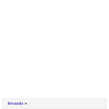
seni
Beranda
»
jaranan