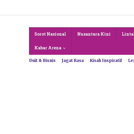
Lewati
ke
konten
Sorot Nasional
Nusantara Kini
Linta
Kabar Arena
Duit & Bisnis
Jagat Rasa
Kisah Inspiratif
Le