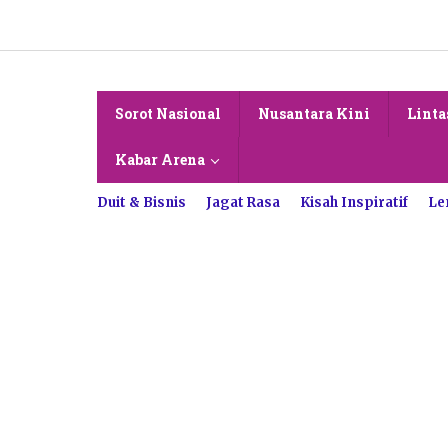
Lewati
ke
konten
Sorot Nasional
Nusantara Kini
Linta
Kabar Arena
Duit & Bisnis
Jagat Rasa
Kisah Inspiratif
Le