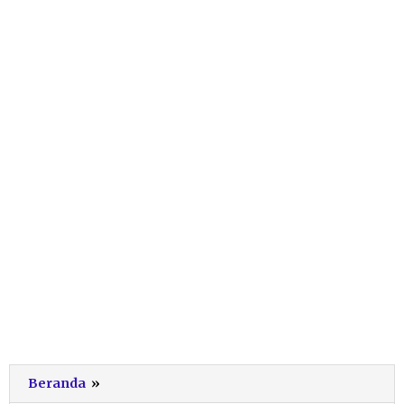
dwiip
Beranda
»