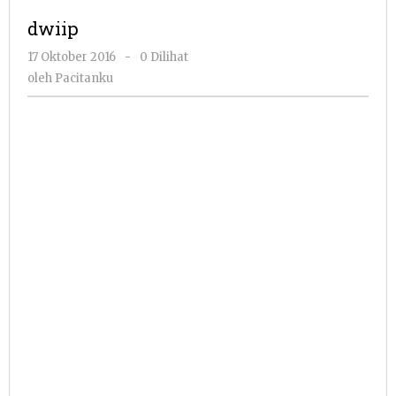
dwiip
oleh
17 Oktober 2016
-
0 Dilihat
Pacitanku
oleh
Pacitanku