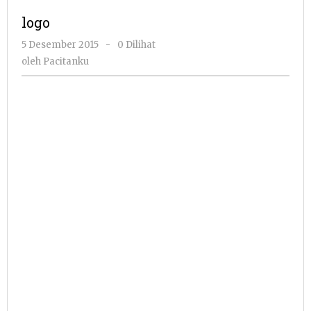
logo
oleh
5 Desember 2015
-
0 Dilihat
Pacitanku
oleh
Pacitanku