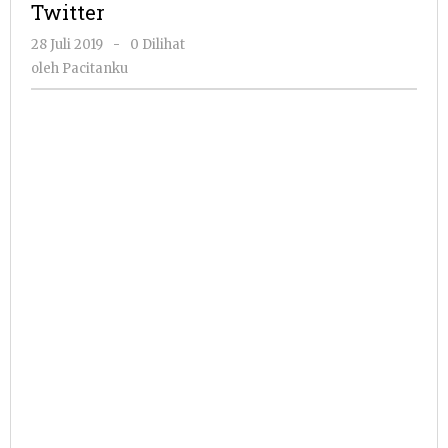
Twitter
oleh
28 Juli 2019
-
0 Dilihat
Pacitanku
oleh
Pacitanku