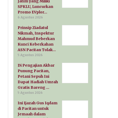
Jatim yang Miliki
SPKLU, Luncurkan
Promo EVplor…
6 Agustus 2026
Prinsip Ziadatul
Nikmah, Inspektur
Mahmud Beberkan
Kunci Keberkahan
ASN Pacitan Tolak…
5 Agustus 2026
Di Pengajian Akbar
Punung Pacitan,
Petani Sepuh Ini
Dapat Hadiah Umrah
Gratis Bareng …
5 Agustus 2026
Ini Ijazah Gus Iqdam
di Pacitan untuk
Jemaah dalam