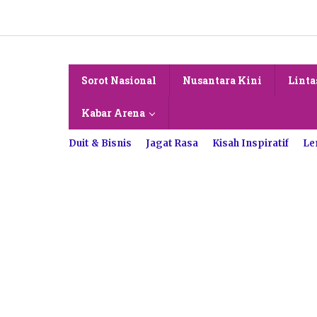
Lewati
ke
konten
Sorot Nasional
Nusantara Kini
Linta
Kabar Arena
Duit & Bisnis
Jagat Rasa
Kisah Inspiratif
Le