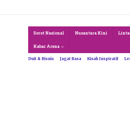
Lewati
ke
konten
Sorot Nasional
Nusantara Kini
Linta
Kabar Arena
Duit & Bisnis
Jagat Rasa
Kisah Inspiratif
Le