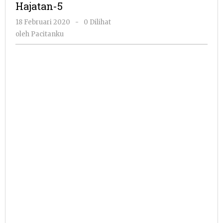
Hajatan-5
oleh
18 Februari 2020
-
0 Dilihat
Pacitanku
oleh
Pacitanku