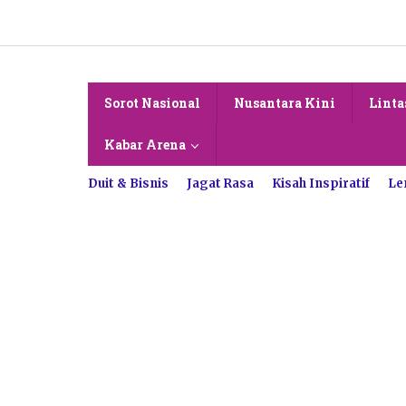
Lewati
ke
konten
Sorot Nasional
Nusantara Kini
Linta
Kabar Arena
Duit & Bisnis
Jagat Rasa
Kisah Inspiratif
Le