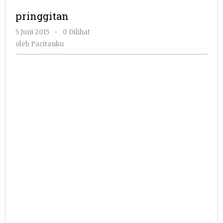
pringgitan
oleh
5 Juni 2015
-
0 Dilihat
Pacitanku
oleh
Pacitanku