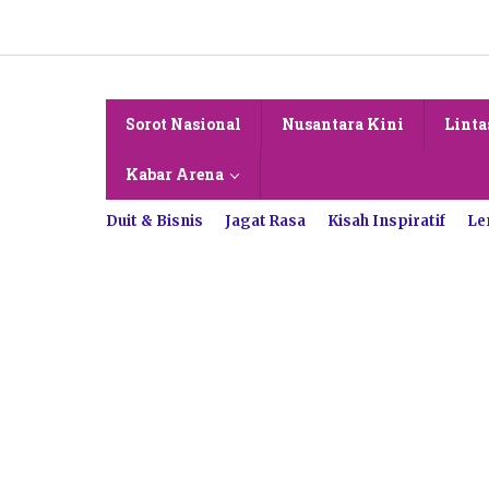
Lewati
ke
konten
Sorot Nasional
Nusantara Kini
Linta
Kabar Arena
Duit & Bisnis
Jagat Rasa
Kisah Inspiratif
Le