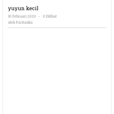
yuyun kecil
oleh
10 Februari 2020
-
0 Dilihat
Pacitanku
oleh
Pacitanku