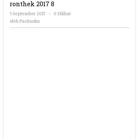
ronthek 2017 8
oleh
5 September 2017
-
0 Dilihat
Pacitanku
oleh
Pacitanku