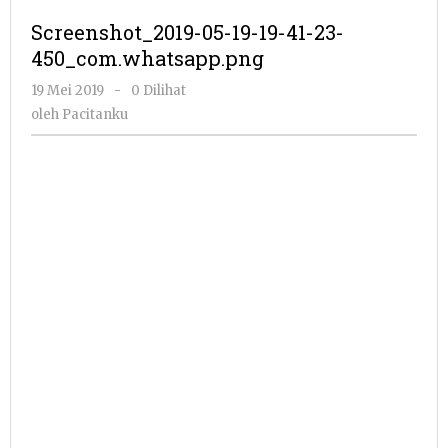
Screenshot_2019-05-19-19-41-23-
450_com.whatsapp.png
oleh
19 Mei 2019
-
0 Dilihat
Pacitanku
oleh
Pacitanku