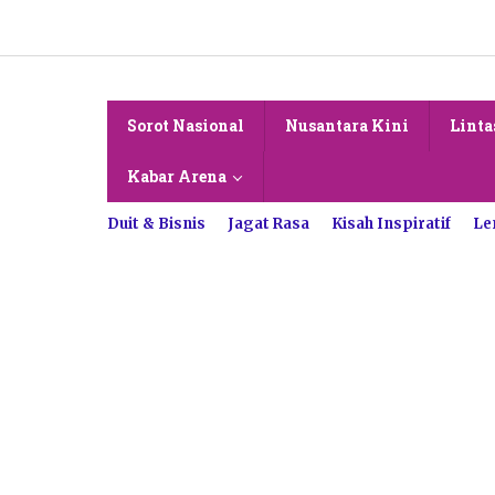
Lewati
ke
konten
Sorot Nasional
Nusantara Kini
Linta
Kabar Arena
Duit & Bisnis
Jagat Rasa
Kisah Inspiratif
Le