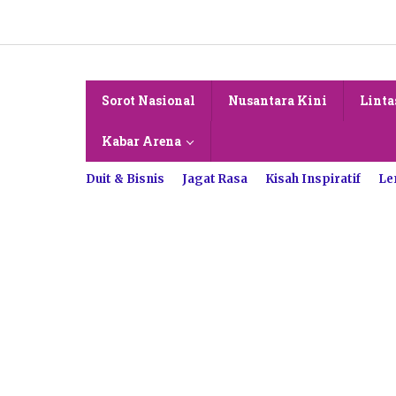
Lewati
ke
konten
Sorot Nasional
Nusantara Kini
Linta
Kabar Arena
Duit & Bisnis
Jagat Rasa
Kisah Inspiratif
Le