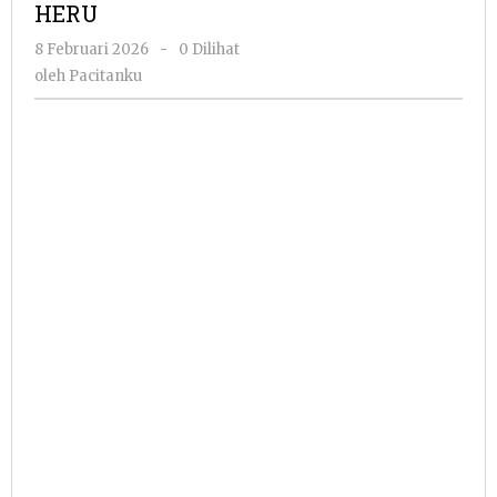
HERU
oleh
8 Februari 2026
-
0 Dilihat
Pacitanku
oleh
Pacitanku