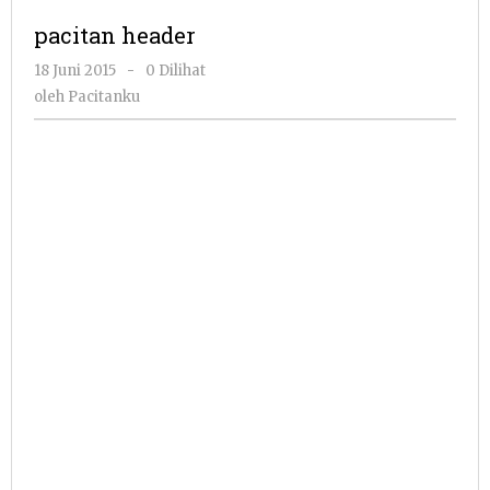
pacitan header
oleh
18 Juni 2015
-
0 Dilihat
Pacitanku
oleh
Pacitanku