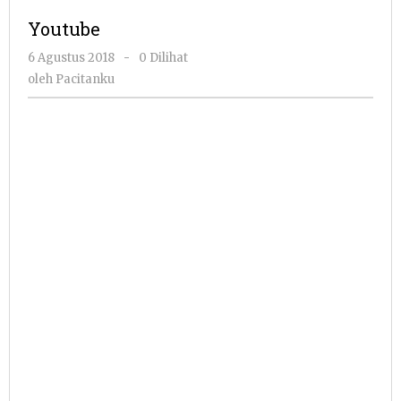
Youtube
oleh
6 Agustus 2018
-
0 Dilihat
Pacitanku
oleh
Pacitanku