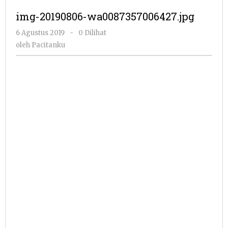
img-20190806-wa0087357006427.jpg
oleh
6 Agustus 2019
-
0 Dilihat
Pacitanku
oleh
Pacitanku