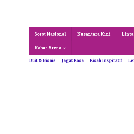
Lewati
ke
konten
Sorot Nasional
Nusantara Kini
Linta
Kabar Arena
Duit & Bisnis
Jagat Rasa
Kisah Inspiratif
Le