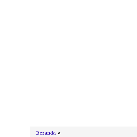
fleyr-
Beranda
»