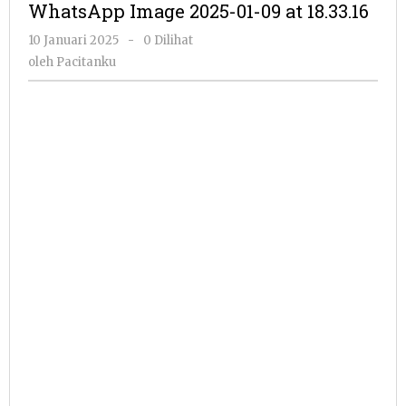
WhatsApp Image 2025-01-09 at 18.33.16
01-
09
oleh
10 Januari 2025
-
0 Dilihat
at
Pacitanku
oleh
Pacitanku
18.33.16