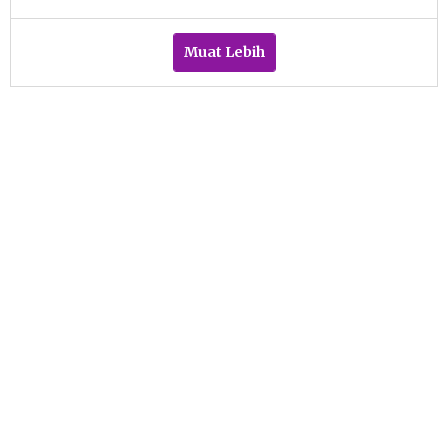
Febriani
Cahyaningtias
Muat Lebih