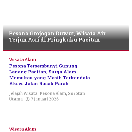
Pesona Grojogan Duwur, Wisata Air
Terjun Asri di Pringkuku Pacitan
Pesona
Alam
Wisata Alam
,
Sorotan
Pesona Tersembunyi Gunung
Utama
Lanang Pacitan, Surga Alam
Memukau yang Masih Terkendala
13
Akses Jalan Rusak Parah
Januari
2026
Jelajah Wisata
,
Pesona Alam
,
Sorotan
oleh
oleh
Utama
7 Januari 2026
Lailia
Farikha
Miftakhul
Alya
Janah
Wisata Alam