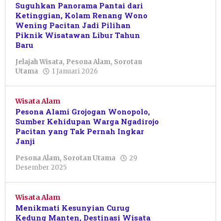
Suguhkan Panorama Pantai dari
Ketinggian, Kolam Renang Wono
Wening Pacitan Jadi Pilihan
Piknik Wisatawan Libur Tahun
Baru
Jelajah Wisata
,
Pesona Alam
,
Sorotan
oleh
Utama
1 Januari 2026
Putri
Zetha
Alviany
Wisata Alam
Pesona Alami Grojogan Wonopolo,
Sumber Kehidupan Warga Ngadirojo
Pacitan yang Tak Pernah Ingkar
Janji
Pesona Alam
,
Sorotan Utama
29
oleh
Desember 2025
Muhammad
Rifan
Hidayat
Wisata Alam
Menikmati Kesunyian Curug
Kedung Manten, Destinasi Wisata