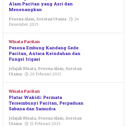
Alam Pacitan yang Asri dan
Menenangkan
Pesona Alam
,
Sorotan Utama
24
oleh
Desember 2025
Okta
Gangsar
Adi
Wisata Pacitan
Sasono
Pesona Embung Kandang Gede
Pacitan, Antara Keindahan dan
Fungsi Irigasi
Jelajah Wisata
,
Pesona Alam
,
Sorotan
oleh
Utama
20 Februari 2025
Yunanda
Septi
Avidza
Wisata Pacitan
Platar Wakidi: Permata
Tersembunyi Pacitan, Perpaduan
Sabana dan Samudra
Jelajah Wisata
,
Pesona Alam
,
Sorotan
oleh
Utama
12 Februari 2025