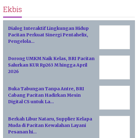
Ekbis
Dialog Interaktif Lingkungan Hidup
Pacitan Perkuat Sinergi Pentahelix,
Pengelola…
Dorong UMKM Naik Kelas, BRI Pacitan
Salurkan KUR Rp263 M hingga April
2026
Buka Tabungan Tanpa Antre, BRI
Cabang Pacitan Hadirkan Mesin
Digital CS untuk La…
Berkah Libur Nataru, Supplier Kelapa
Muda di Pacitan Kewalahan Layani
Pesanan hi…