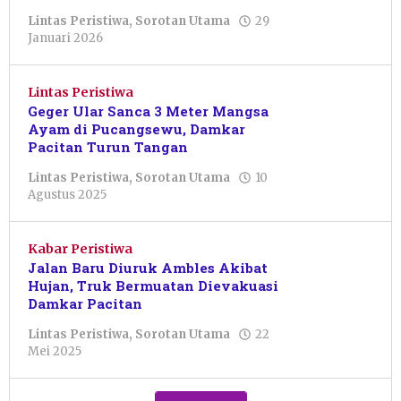
Lintas Peristiwa
,
Sorotan Utama
29
oleh
Januari 2026
Nur
Azizah
Lintas Peristiwa
Geger Ular Sanca 3 Meter Mangsa
Ayam di Pucangsewu, Damkar
Pacitan Turun Tangan
Lintas Peristiwa
,
Sorotan Utama
10
oleh
Agustus 2025
Pacitanku
Kabar Peristiwa
Jalan Baru Diuruk Ambles Akibat
Hujan, Truk Bermuatan Dievakuasi
Damkar Pacitan
Lintas Peristiwa
,
Sorotan Utama
22
oleh
Mei 2025
Sulthan
Shalahuddin