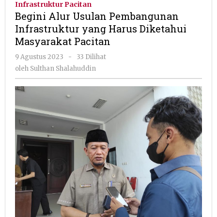
Infrastruktur Pacitan
Pembanguna
Begini Alur Usulan Pembangunan
Infrastruktur
Infrastruktur yang Harus Diketahui
yang
Masyarakat Pacitan
Harus
Diketahui
oleh
9 Agustus 2023
-
33 Dilihat
Masyarakat
Sulthan
oleh
Sulthan Shalahuddin
Pacitan
Shalahuddin