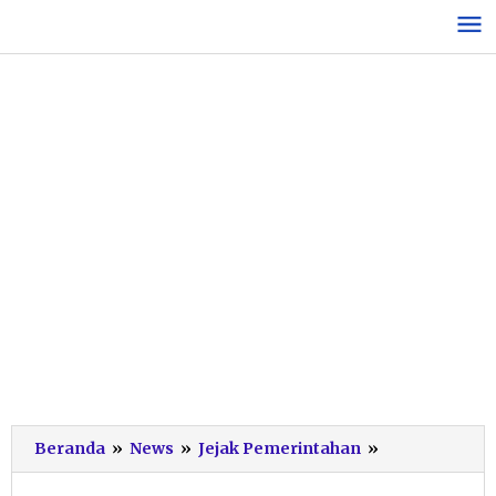
Lewati
ke
konten
Begini
Beranda
»
News
»
Jejak Pemerintahan
»
Alur
Usulan