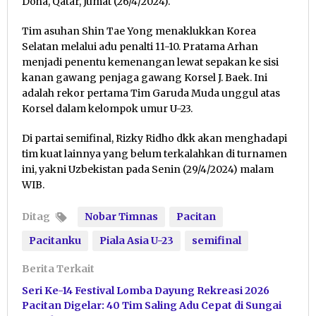
Doha, Qatar, Jumat (26/4/2024).
Tim asuhan Shin Tae Yong menaklukkan Korea
Selatan melalui adu penalti 11-10. Pratama Arhan
menjadi penentu kemenangan lewat sepakan ke sisi
kanan gawang penjaga gawang Korsel J. Baek. Ini
adalah rekor pertama Tim Garuda Muda unggul atas
Korsel dalam kelompok umur U-23.
Di partai semifinal, Rizky Ridho dkk akan menghadapi
tim kuat lainnya yang belum terkalahkan di turnamen
ini, yakni Uzbekistan pada Senin (29/4/2024) malam
WIB.
Ditag
Nobar Timnas
Pacitan
Pacitanku
Piala Asia U-23
semifinal
Berita Terkait
Seri Ke-14 Festival Lomba Dayung Rekreasi 2026
Pacitan Digelar: 40 Tim Saling Adu Cepat di Sungai