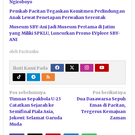
Ngiroboyo
Pemkab Pacitan Tegaskan Komitmen Perlindungan
Anak Lewat Penetapan Perwalian Serentak
Museum SBY-Ani Jadi Museum Pertama di Jatim
yang Miliki SPKLU, Luncurkan Promo EVplore SBY-
ANI
oleh
Pacitanku
Ikuti Kami Pada
Navigasi
Pos sebelumnya
Pos berikutnya
Timnas Sepakbola U-23
Dua Dasawarsa Sepuh
pos
Catatkan Sejarah ke
Emas di Pacitan,
Semifinal Piala Asia,
Tergerus Kemajuan
Jokowi: Selamat Garuda
Zaman
Muda