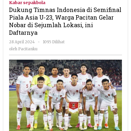
Kabar sepakbola
di
Dukung Timnas Indonesia di Semifinal
Semifinal
Piala Asia U-23, Warga Pacitan Gelar
Piala
Nobar di Sejumlah Lokasi, ini
Asia
U-
Daftarnya
23,
oleh
28 April 2024
-
1095 Dilihat
Warga
Pacitanku
Pacitan
oleh
Pacitanku
Gelar
Nobar
di
Sejumlah
Lokasi,
ini
Daftarnya