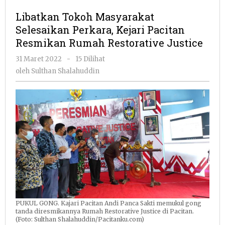
Masyarakat
Libatkan Tokoh Masyarakat
Selesaikan
Selesaikan Perkara, Kejari Pacitan
Perkara,
Resmikan Rumah Restorative Justice
Kejari
Pacitan
oleh
31 Maret 2022
-
15 Dilihat
Resmikan
Sulthan
oleh
Sulthan Shalahuddin
Rumah
Shalahuddin
Restorative
Justice
PUKUL GONG. Kajari Pacitan Andi Panca Sakti memukul gong
tanda diresmikannya Rumah Restorative Justice di Pacitan.
(Foto: Sulthan Shalahuddin/Pacitanku.com)