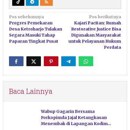
Navigasi
Pos sebelumnya
Pos berikutnya
Progres Pemekaran
Kajari Pacitan: Rumah
pos
Desa Ketroharjo Tulakan
Restorative Justice Bisa
Segara Masuki Tahap
Digunakan Masyarakat
Paparan Tingkat Pusat
untuk Pelayanan Hukum
Perdata
Baca Lainnya
Wabup Gagarin Bersama
Forkopimda Jajal Ketangkasan
Menembak di Lapangan Kodim
Pacitan