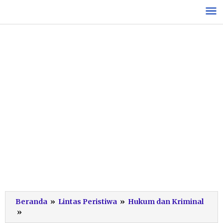
Lewati
ke
konten
Beranda
»
Lintas Peristiwa
»
Hukum dan Kriminal
Libatkan
»
Tokoh