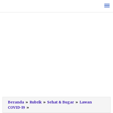
Lewati
ke
konten
Beranda
»
Rubrik
»
Sehat & Bugar
»
Lawan
BPBD
COVID-19
»
Pacitan