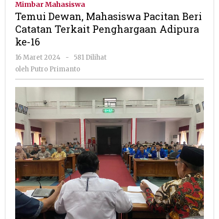
Mimbar Mahasiswa
Pacitan
Temui Dewan, Mahasiswa Pacitan Beri
Beri
Catatan Terkait Penghargaan Adipura
Catatan
ke-16
Terkait
Penghargaan
oleh
16 Maret 2024
-
581 Dilihat
Adipura
Putro
oleh
Putro Primanto
ke-
Primanto
16