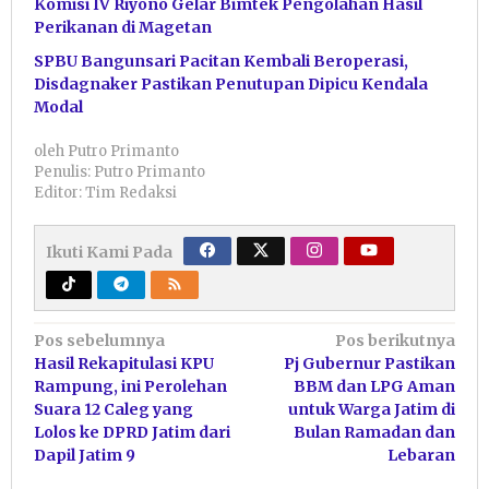
Komisi IV Riyono Gelar Bimtek Pengolahan Hasil
Perikanan di Magetan
SPBU Bangunsari Pacitan Kembali Beroperasi,
Disdagnaker Pastikan Penutupan Dipicu Kendala
Modal
oleh
Putro Primanto
Penulis: Putro Primanto
Editor: Tim Redaksi
Ikuti Kami Pada
Navigasi
Pos sebelumnya
Pos berikutnya
Hasil Rekapitulasi KPU
Pj Gubernur Pastikan
pos
Rampung, ini Perolehan
BBM dan LPG Aman
Suara 12 Caleg yang
untuk Warga Jatim di
Lolos ke DPRD Jatim dari
Bulan Ramadan dan
Dapil Jatim 9
Lebaran