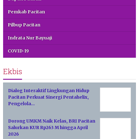
Pemkab Pacitan
Pilbup Pacitan
Indrata Nur Bayuaji
COVID-19
Ekbis
Dialog Interaktif Lingkungan Hidup
Pacitan Perkuat Sinergi Pentahelix,
Pengelola…
Dorong UMKM Naik Kelas, BRI Pacitan
Salurkan KUR Rp263 M hingga April
2026