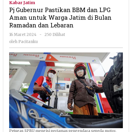
Kabar Jatim
BBM
Pj Gubernur Pastikan BBM dan LPG
dan
Aman untuk Warga Jatim di Bulan
LPG
Ramadan dan Lebaran
Aman
untuk
oleh
16 Maret 2024
-
250 Dilihat
Warga
Pacitanku
oleh
Pacitanku
Jatim
di
Bulan
Ramadan
dan
Lebaran
Petugas SPBU mengisi pertamax pengendara sepeda motor.