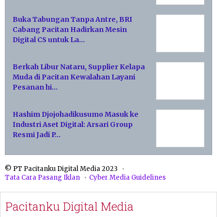
Buka Tabungan Tanpa Antre, BRI
Cabang Pacitan Hadirkan Mesin
Digital CS untuk La…
Berkah Libur Nataru, Supplier Kelapa
Muda di Pacitan Kewalahan Layani
Pesanan hi…
Hashim Djojohadikusumo Masuk ke
Industri Aset Digital: Arsari Group
Resmi Jadi P…
© PT Pacitanku Digital Media 2023
Tata Cara Pasang Iklan
Cyber Media Guidelines
Pacitanku Digital Media