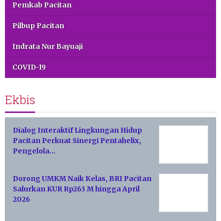
Pemkab Pacitan
Pilbup Pacitan
Indrata Nur Bayuaji
COVID-19
Ekbis
Dialog Interaktif Lingkungan Hidup
Pacitan Perkuat Sinergi Pentahelix,
Pengelola…
Dorong UMKM Naik Kelas, BRI Pacitan
Salurkan KUR Rp263 M hingga April
2026