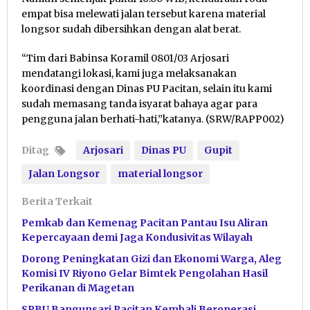
empat bisa melewati jalan tersebut karena material
longsor sudah dibersihkan dengan alat berat.
“Tim dari Babinsa Koramil 0801/03 Arjosari
mendatangi lokasi, kami juga melaksanakan
koordinasi dengan Dinas PU Pacitan, selain itu kami
sudah memasang tanda isyarat bahaya agar para
pengguna jalan berhati-hati,”katanya. (SRW/RAPP002)
Ditag
Arjosari
Dinas PU
Gupit
Jalan Longsor
material longsor
Berita Terkait
Pemkab dan Kemenag Pacitan Pantau Isu Aliran
Kepercayaan demi Jaga Kondusivitas Wilayah
Dorong Peningkatan Gizi dan Ekonomi Warga, Aleg
Komisi IV Riyono Gelar Bimtek Pengolahan Hasil
Perikanan di Magetan
SPBU Bangunsari Pacitan Kembali Beroperasi,