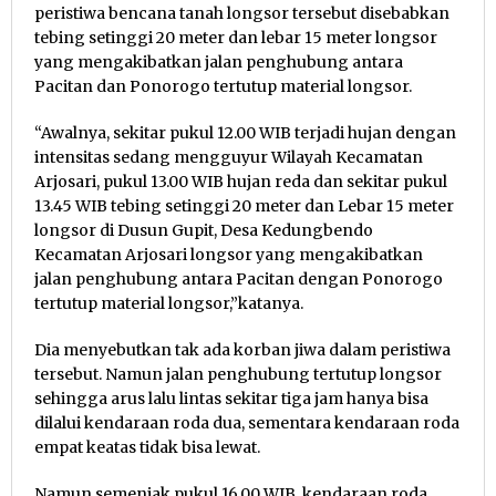
peristiwa bencana tanah longsor tersebut disebabkan
tebing setinggi 20 meter dan lebar 15 meter longsor
yang mengakibatkan jalan penghubung antara
Pacitan dan Ponorogo tertutup material longsor.
“Awalnya, sekitar pukul 12.00 WIB terjadi hujan dengan
intensitas sedang mengguyur Wilayah Kecamatan
Arjosari, pukul 13.00 WIB hujan reda dan sekitar pukul
13.45 WIB tebing setinggi 20 meter dan Lebar 15 meter
longsor di Dusun Gupit, Desa Kedungbendo
Kecamatan Arjosari longsor yang mengakibatkan
jalan penghubung antara Pacitan dengan Ponorogo
tertutup material longsor,”katanya.
Dia menyebutkan tak ada korban jiwa dalam peristiwa
tersebut. Namun jalan penghubung tertutup longsor
sehingga arus lalu lintas sekitar tiga jam hanya bisa
dilalui kendaraan roda dua, sementara kendaraan roda
empat keatas tidak bisa lewat.
Namun semenjak pukul 16.00 WIB, kendaraan roda