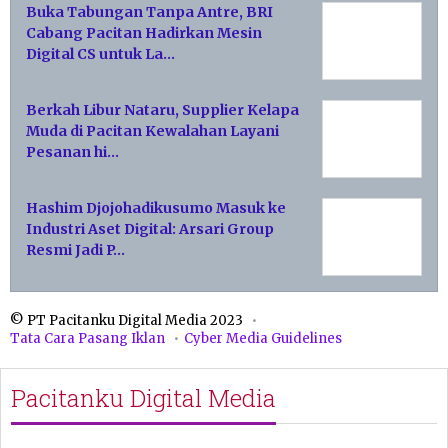
Buka Tabungan Tanpa Antre, BRI
Cabang Pacitan Hadirkan Mesin
Digital CS untuk La…
Berkah Libur Nataru, Supplier Kelapa
Muda di Pacitan Kewalahan Layani
Pesanan hi…
Hashim Djojohadikusumo Masuk ke
Industri Aset Digital: Arsari Group
Resmi Jadi P…
© PT Pacitanku Digital Media 2023
Tata Cara Pasang Iklan
Cyber Media Guidelines
Pacitanku Digital Media