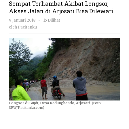
Sempat Terhambat Akibat Longsor,
Longsor,
Akses Jalan di Arjosari Bisa Dilewati
Akses
Jalan
oleh
9 Januari 2018
-
15 Dilihat
di
Pacitanku
oleh
Pacitanku
Arjosari
Bisa
Dilewati
Longsor di Gupit, Desa Kedungbendo, Arjosari. (Foto:
SRW/Pacitanku.com)