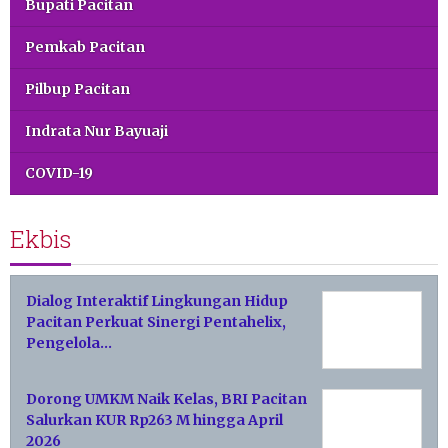
Bupati Pacitan
Pemkab Pacitan
Pilbup Pacitan
Indrata Nur Bayuaji
COVID-19
Ekbis
Dialog Interaktif Lingkungan Hidup
Pacitan Perkuat Sinergi Pentahelix,
Pengelola…
Dorong UMKM Naik Kelas, BRI Pacitan
Salurkan KUR Rp263 M hingga April
2026