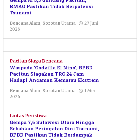
Gempa M 5,3 Guncang Pacitan,
BMKG Pastikan Tidak Berpotensi
Tsunami
Bencana Alam
,
Sorotan Utama
27 Juni
oleh
2026
Pacitanku
Pacitan Siaga Bencana
Waspada ‘Godzilla El Nino’, BPBD
Pacitan Siagakan TRC 24 Jam
Hadapi Ancaman Kemarau Ekstrem
Bencana Alam
,
Sorotan Utama
1 Mei
oleh
2026
Febriani
Cahyaningtias
Lintas Peristiwa
Gempa 7,6 Sulawesi Utara Hingga
Sebabkan Peringatan Dini Tsunami,
BPBD Pastikan Tidak Berdampak