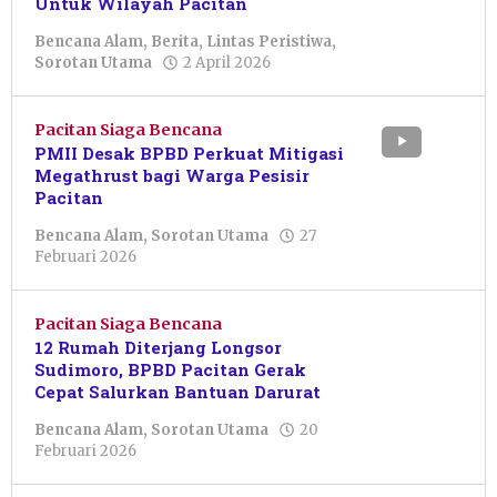
Untuk Wilayah Pacitan
Bencana Alam
,
Berita
,
Lintas Peristiwa
,
oleh
Sorotan Utama
2 April 2026
Putro
Primanto
Pacitan Siaga Bencana
PMII Desak BPBD Perkuat Mitigasi
Megathrust bagi Warga Pesisir
Pacitan
Bencana Alam
,
Sorotan Utama
27
oleh
Februari 2026
Nur
Azizah
Pacitan Siaga Bencana
12 Rumah Diterjang Longsor
Sudimoro, BPBD Pacitan Gerak
Cepat Salurkan Bantuan Darurat
Bencana Alam
,
Sorotan Utama
20
oleh
Februari 2026
Putro
Primanto