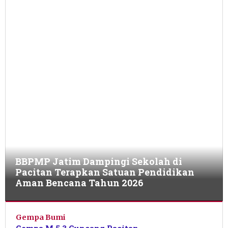
Bencana
Alam
,
Lintas
Peristiwa
,
Sorotan
Utama
3
BBPMP Jatim Dampingi Sekolah di
Juli
2026
Pacitan Terapkan Satuan Pendidikan
oleh
Aman Bencana Tahun 2026
Nur
Azizah
Gempa Bumi