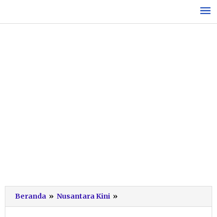
Lewati
ke
konten
Masyarakat
Beranda
»
Nusantara Kini
»
yang
Belum