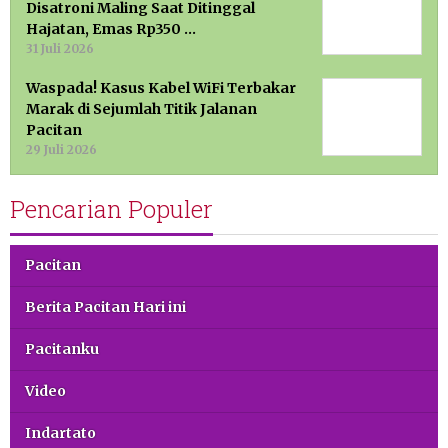
Disatroni Maling Saat Ditinggal
Hajatan, Emas Rp350 …
31 Juli 2026
Waspada! Kasus Kabel WiFi Terbakar
Marak di Sejumlah Titik Jalanan
Pacitan
29 Juli 2026
Pencarian Populer
Pacitan
Berita Pacitan Hari ini
Pacitanku
Video
Indartato