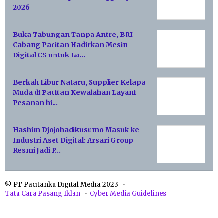
2026
Buka Tabungan Tanpa Antre, BRI
Cabang Pacitan Hadirkan Mesin
Digital CS untuk La…
Berkah Libur Nataru, Supplier Kelapa
Muda di Pacitan Kewalahan Layani
Pesanan hi…
Hashim Djojohadikusumo Masuk ke
Industri Aset Digital: Arsari Group
Resmi Jadi P…
© PT Pacitanku Digital Media 2023
Tata Cara Pasang Iklan
Cyber Media Guidelines