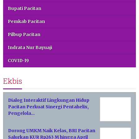
Bupati Pacitan
Pemkab Pacitan
Pilbup Pacitan
Indrata Nur Bayuaji
COVID-19
Ekbis
Dialog Interaktif Lingkungan Hidup
Pacitan Perkuat Sinergi Pentahelix,
Pengelola…
Dorong UMKM Naik Kelas, BRI Pacitan
Salurkan KUR Rp263 M hingga April