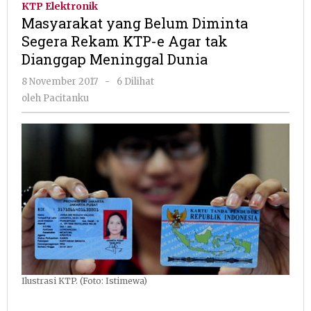
KTP Elektronik
Diminta
Masyarakat yang Belum Diminta
Segera
Segera Rekam KTP-e Agar tak
Rekam
Dianggap Meninggal Dunia
KTP-
e
oleh
8 November 2017
-
6 Dilihat
Agar
Pacitanku
oleh
Pacitanku
tak
Dianggap
Meninggal
Dunia
Ilustrasi KTP. (Foto: Istimewa)